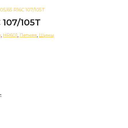
5/65 R16C 107/105T
 107/105T
y
,
HR601
,
Летняя
,
Шины
: