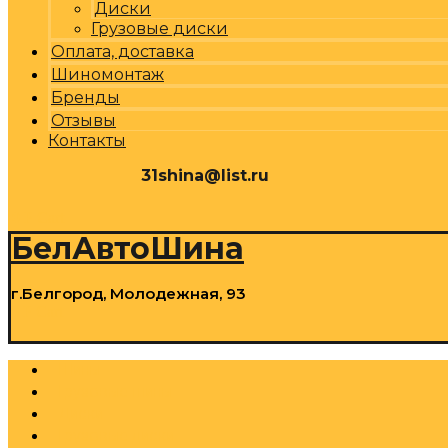
Диски
Грузовые диски
Оплата, доставка
Шиномонтаж
Бренды
Отзывы
Контакты
31shina@list.ru
0
Р
Cart
БелАвтоШина
г.Белгород, Молодежная, 93
0
Р
Cart
Шины
Грузовые шины
Диски
Грузовые диски