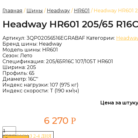
Главная
/
Шины
/
Headway
/
HR601
/ Headway HR601 20
Headway HR601 205/65 R16C
Артикул:
3QP02056516EGRABAF
Категории:
Headwa
Бренд шины:
Headway
Модель шины:
HR601
Сезон:
Лето
Спецификация:
205/65R16C 107/105T HR601
Ширина:
205
Профиль:
65
Диаметр:
16C''
Индекс нагрузки:
107 (975 кг)
Индекс скорости:
T (190 км\ч)
Цена за штуку
6 270
Р
Количество
товара
ПОД ЗАКАЗ 2-4 ДНЯ