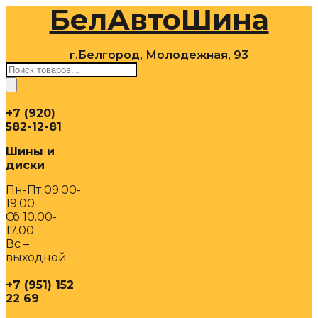
БелАвтоШина
Перейти
к
содержимому
г.Белгород, Молодежная, 93
Поиск
товаров
+7 (920)
582-12-81
Шины и
диски
Пн-Пт 09.00-
19.00
Сб 10.00-
17.00
Вс –
выходной
+7 (951) 152
22 69