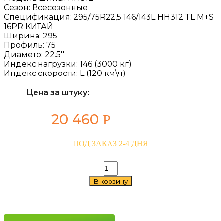
Сезон:
Всесезонные
Спецификация:
295/75R22,5 146/143L HH312 TL M+S
16PR КИТАЙ
Ширина:
295
Профиль:
75
Диаметр:
22.5''
Индекс нагрузки:
146 (3000 кг)
Индекс скорости:
L (120 км\ч)
Цена за штуку:
20 460
Р
ПОД ЗАКАЗ 2-4 ДНЯ
Количество
товара
В корзину
HiFly
HH312
295/75
R22.5
146/143L