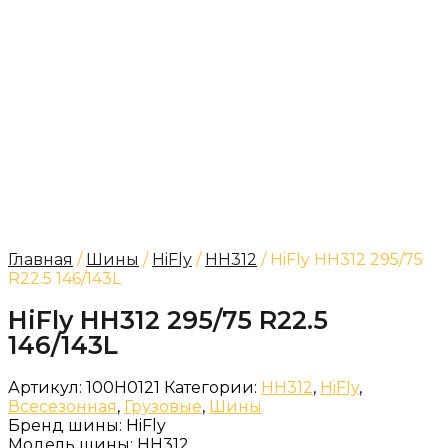
Главная
/
Шины
/
HiFly
/
HH312
/ HiFly HH312 295/75
R22.5 146/143L
HiFly HH312 295/75 R22.5
146/143L
Артикул:
100H0121
Категории:
HH312
,
HiFly
,
Всесезонная
,
Грузовые
,
Шины
Бренд шины:
HiFly
Модель шины:
HH312