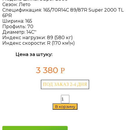
Сезон:
Лето
Спецификация:
165/70R14C 89/87R Super 2000 TL
6PR
Ширина:
165
Профиль:
70
Диаметр:
14C''
Индекс нагрузки:
89 (580 кг)
Индекс скорости:
R (170 км\ч)
Цена за штуку:
3 380
Р
ПОД ЗАКАЗ 2-4 ДНЯ
Количество
товара
В корзину
HiFly
Super
2000
165/70
R14C