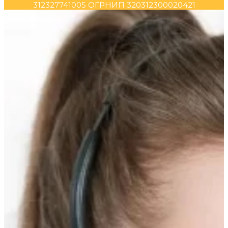
312327741005 ОГРНИП 320312300020421
Прокрутка
вверх