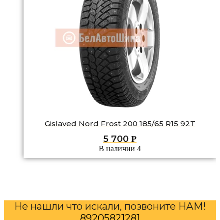
Gislaved Nord Frost 200 185/65 R15 92T
5 700
Р
В наличии 4
Не нашли что искали, позвоните НАМ!
89205821281