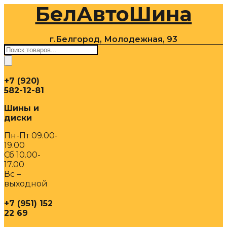
БелАвтоШина
Перейти
к
содержимому
г.Белгород, Молодежная, 93
Поиск
товаров
+7 (920)
582-12-81
Шины и
диски
Пн-Пт 09.00-
19.00
Сб 10.00-
17.00
Вс –
выходной
+7 (951) 152
22 69