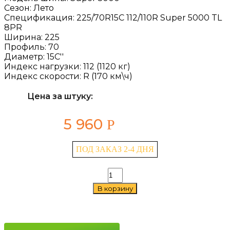
Сезон:
Лето
Спецификация:
225/70R15C 112/110R Super 5000 TL
8PR
Ширина:
225
Профиль:
70
Диаметр:
15C''
Индекс нагрузки:
112 (1120 кг)
Индекс скорости:
R (170 км\ч)
Цена за штуку:
5 960
Р
ПОД ЗАКАЗ 2-4 ДНЯ
Количество
товара
В корзину
HiFly
Super
5000
225/70
R15C