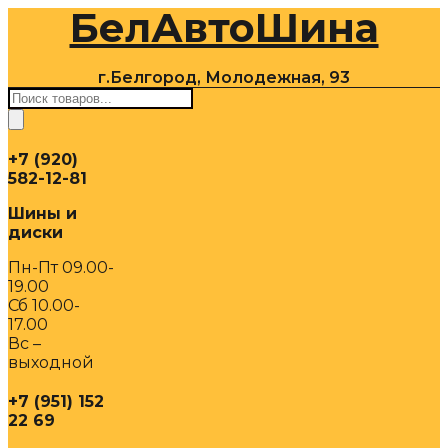
БелАвтоШина
Перейти
к
содержимому
г.Белгород, Молодежная, 93
Поиск
товаров
+7 (920)
582-12-81
Шины и
диски
Пн-Пт 09.00-
19.00
Сб 10.00-
17.00
Вс –
выходной
+7 (951) 152
22 69