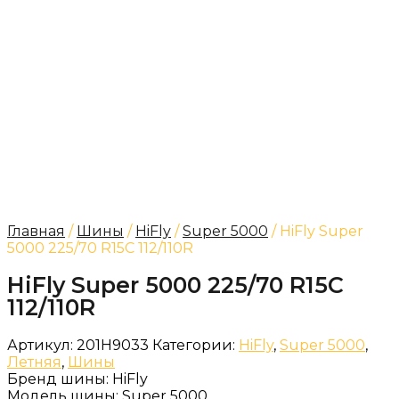
Главная
/
Шины
/
HiFly
/
Super 5000
/ HiFly Super
5000 225/70 R15C 112/110R
HiFly Super 5000 225/70 R15C
112/110R
Артикул:
201H9033
Категории:
HiFly
,
Super 5000
,
Летняя
,
Шины
Бренд шины:
HiFly
Модель шины:
Super 5000