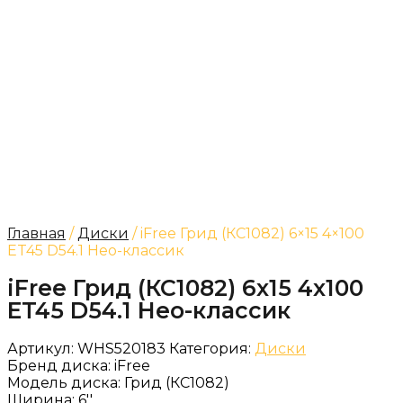
Главная
/
Диски
/ iFree Грид (КС1082) 6×15 4×100
ET45 D54.1 Нео-классик
iFree Грид (КС1082) 6x15 4x100
ET45 D54.1 Нео-классик
Артикул:
WHS520183
Категория:
Диски
Бренд диска:
iFree
Модель диска:
Грид (КС1082)
Ширина:
6''