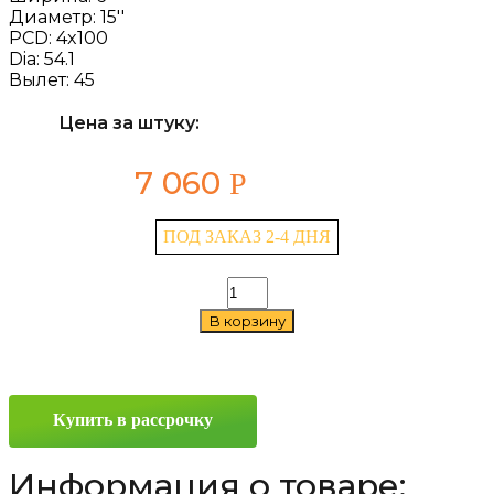
Диаметр:
15''
PCD:
4x100
Dia:
54.1
Вылет:
45
Цена за штуку:
7 060
Р
ПОД ЗАКАЗ 2-4 ДНЯ
Количество
товара
В корзину
iFree
Грид
(КС1082)
6x15
4x100
Купить в рассрочку
ET45
D54.1
Нео-
Информация о товаре:
классик