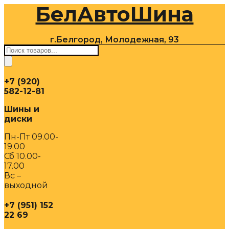
БелАвтоШина
Перейти
к
содержимому
г.Белгород, Молодежная, 93
Поиск
товаров
+7 (920)
582-12-81
Шины и
диски
Пн-Пт 09.00-
19.00
Сб 10.00-
17.00
Вс –
выходной
+7 (951) 152
22 69