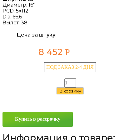
Диаметр:
16''
PCD:
5x112
Dia:
66.6
Вылет:
38
Цена за штуку:
8 452
Р
ПОД ЗАКАЗ 2-4 ДНЯ
Количество
товара
В корзину
iFree
Moskva
(КС689)
6.5x16
5x112
Купить в рассрочку
ET38
D66.6
Хай
Информация о товаре:
Вэй