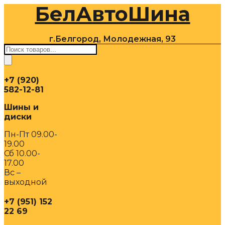
БелАвтоШина
Перейти
к
содержимому
г.Белгород, Молодежная, 93
Поиск
товаров
+7 (920)
582-12-81
Шины и
диски
Пн-Пт 09.00-
19.00
Сб 10.00-
17.00
Вс –
выходной
+7 (951) 152
22 69