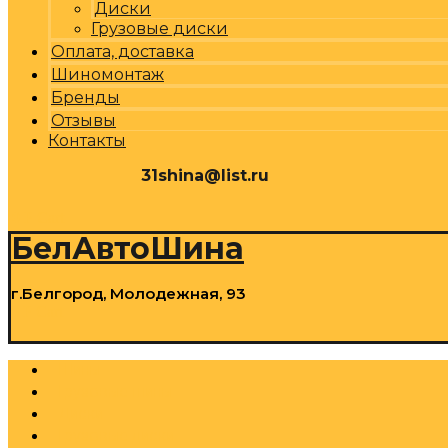
Диски
Грузовые диски
Оплата, доставка
Шиномонтаж
Бренды
Отзывы
Контакты
31shina@list.ru
0
Р
Cart
БелАвтоШина
г.Белгород, Молодежная, 93
0
Р
Cart
Шины
Грузовые шины
Диски
Грузовые диски