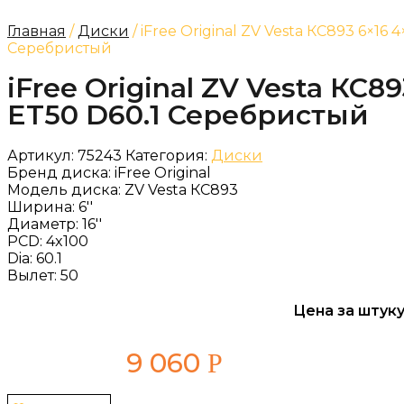
Главная
/
Диски
/ iFree Original ZV Vesta КС893 6×16 
Серебристый
iFree Original ZV Vesta КС89
ET50 D60.1 Серебристый
Артикул:
75243
Категория:
Диски
Бренд диска:
iFree Original
Модель диска:
ZV Vesta КС893
Ширина:
6''
Диаметр:
16''
PCD:
4x100
Dia:
60.1
Вылет:
50
Цена за штуку
9 060
Р