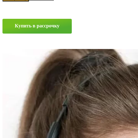
Панган
(КС938)
6x16
4x100
Купить в рассрочку
ET45
D54.1
Нео-
классик
Прокрутка
вверх