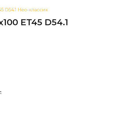
T45 D54.1 Нео-классик
x100 ET45 D54.1
: