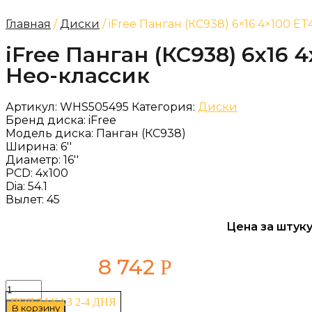
Главная
/
Диски
/ iFree Панган (КС938) 6×16 4×100 E
iFree Панган (КС938) 6x16 4
Нео-классик
Артикул:
WHS505495
Категория:
Диски
Бренд диска:
iFree
Модель диска:
Панган (КС938)
Ширина:
6''
Диаметр:
16''
PCD:
4x100
Dia:
54.1
Вылет:
45
Цена за штуку
8 742
Р
Количество
товара
ПОД ЗАКАЗ 2-4 ДНЯ
В корзину
iFree