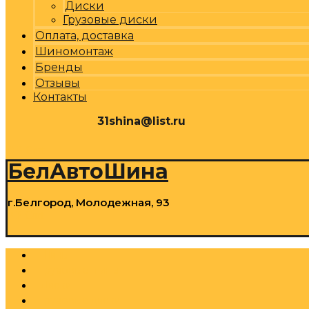
Диски
Грузовые диски
Оплата, доставка
Шиномонтаж
Бренды
Отзывы
Контакты
31shina@list.ru
0
Р
Cart
БелАвтоШина
г.Белгород, Молодежная, 93
0
Р
Cart
Шины
Грузовые шины
Диски
Грузовые диски