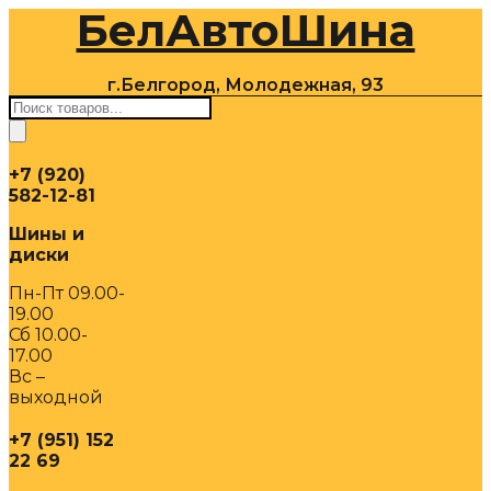
БелАвтоШина
Перейти
к
содержимому
г.Белгород, Молодежная, 93
Поиск
товаров
+7 (920)
582-12-81
Шины и
диски
Пн-Пт 09.00-
19.00
Сб 10.00-
17.00
Вс –
выходной
+7 (951) 152
22 69