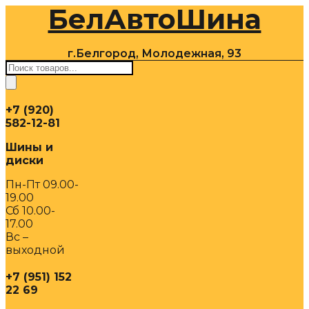
БелАвтоШина
Перейти
к
содержимому
г.Белгород, Молодежная, 93
Поиск
товаров
+7 (920)
582-12-81
Шины и
диски
Пн-Пт 09.00-
19.00
Сб 10.00-
17.00
Вс –
выходной
+7 (951) 152
22 69