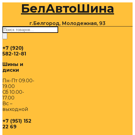
БелАвтоШина
Перейти
к
содержимому
г.Белгород, Молодежная, 93
Поиск
товаров
+7 (920)
582-12-81
Шины и
диски
Пн-Пт 09.00-
19.00
Сб 10.00-
17.00
Вс –
выходной
+7 (951) 152
22 69