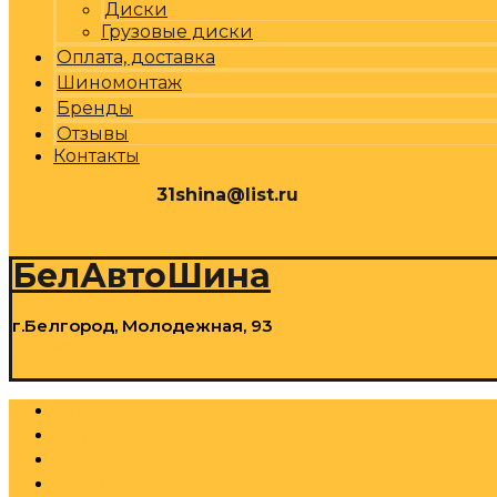
Диски
Грузовые диски
Оплата, доставка
Шиномонтаж
Бренды
Отзывы
Контакты
31shina@list.ru
0
Р
Cart
БелАвтоШина
г.Белгород, Молодежная, 93
0
Р
Cart
Шины
Грузовые шины
Диски
Грузовые диски