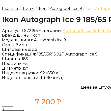
Главная
/
Шины
/
Ikon
/
Autograph Ice 9
/ Ikon Autogra
Ikon Autograph Ice 9 185/65 
Артикул:
TS72196
Категории:
Autograph Ice 9
,
Ikon
,
З
Бренд шины:
Ikon
Модель шины:
Autograph Ice 9
Сезон:
Зима
Шипованные:
да
Спецификация:
185/65R15 92T Autograph Ice 9
Ширина:
185
Профиль:
65
Диаметр:
15''
Индекс нагрузки:
92 (630 кг)
Индекс скорости:
T (190 км\ч)
Цена за штуку
7 200
Р
Количество