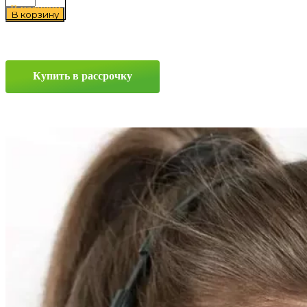
товара
В наличии
В корзину
Ikon
Autograph
Ice
9
185/65
Купить в рассрочку
R15
92T
Прокрутка
вверх