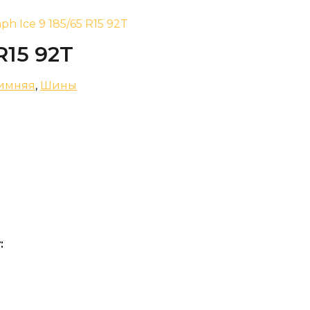
ph Ice 9 185/65 R15 92T
R15 92T
имняя
,
Шины
: