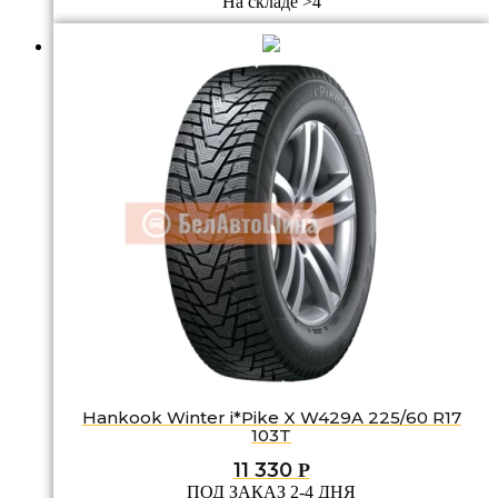
На складе >4
Hankook Winter i*Pike X W429A 225/60 R17
103T
11 330
Р
ПОД ЗАКАЗ 2-4 ДНЯ