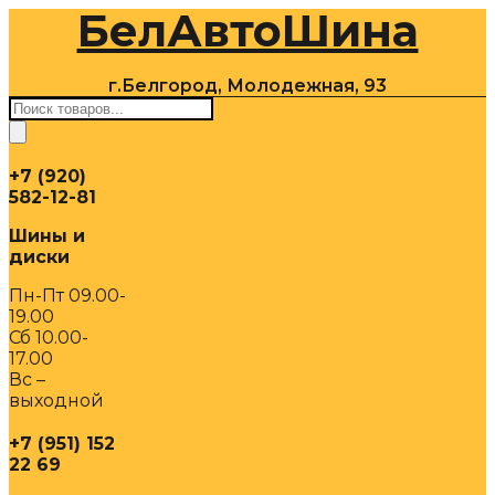
БелАвтоШина
Перейти
к
содержимому
г.Белгород, Молодежная, 93
Поиск
товаров
+7 (920)
582-12-81
Шины и
диски
Пн-Пт 09.00-
19.00
Сб 10.00-
17.00
Вс –
выходной
+7 (951) 152
22 69