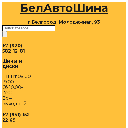
БелАвтоШина
Перейти
к
содержимому
г.Белгород, Молодежная, 93
Поиск
товаров
+7 (920)
582-12-81
Шины и
диски
Пн-Пт 09.00-
19.00
Сб 10.00-
17.00
Вс –
выходной
+7 (951) 152
22 69