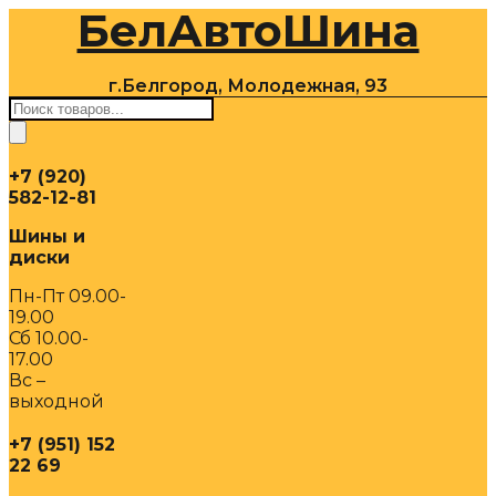
БелАвтоШина
Перейти
к
содержимому
г.Белгород, Молодежная, 93
Поиск
товаров
+7 (920)
582-12-81
Шины и
диски
Пн-Пт 09.00-
19.00
Сб 10.00-
17.00
Вс –
выходной
+7 (951) 152
22 69