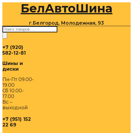
БелАвтоШина
Перейти
к
содержимому
г.Белгород, Молодежная, 93
Поиск
товаров
+7 (920)
582-12-81
Шины и
диски
Пн-Пт 09.00-
19.00
Сб 10.00-
17.00
Вс –
выходной
+7 (951) 152
22 69