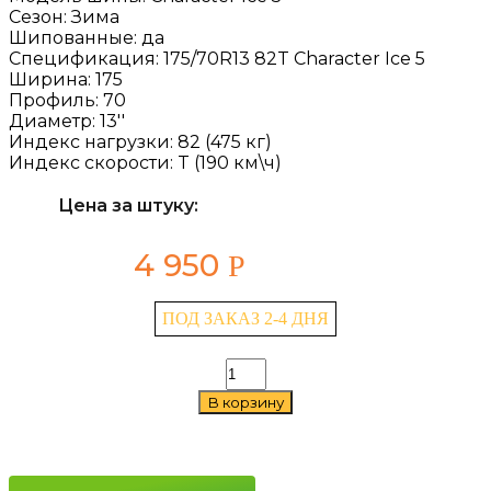
Сезон:
Зима
Шипованные:
да
Спецификация:
175/70R13 82T Character Ice 5
Ширина:
175
Профиль:
70
Диаметр:
13''
Индекс нагрузки:
82 (475 кг)
Индекс скорости:
T (190 км\ч)
Цена за штуку:
4 950
Р
ПОД ЗАКАЗ 2-4 ДНЯ
Количество
товара
В корзину
Ikon
Character
Ice
5
175/70