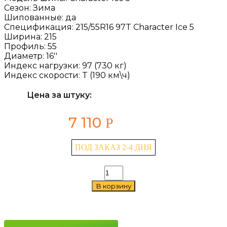
Сезон:
Зима
Шипованные:
да
Спецификация:
215/55R16 97T Character Ice 5
Ширина:
215
Профиль:
55
Диаметр:
16''
Индекс нагрузки:
97 (730 кг)
Индекс скорости:
T (190 км\ч)
Цена за штуку:
7 110
Р
ПОД ЗАКАЗ 2-4 ДНЯ
Количество
товара
В корзину
Ikon
Character
Ice
5
215/55