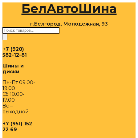
БелАвтоШина
Перейти
к
содержимому
г.Белгород, Молодежная, 93
Поиск
товаров
+7 (920)
582-12-81
Шины и
диски
Пн-Пт 09.00-
19.00
Сб 10.00-
17.00
Вс –
выходной
+7 (951) 152
22 69