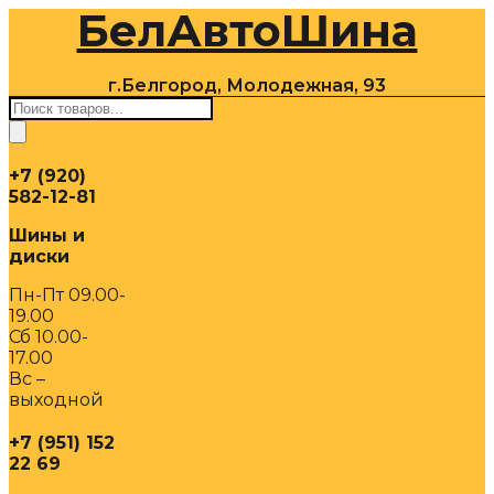
БелАвтоШина
Перейти
к
содержимому
г.Белгород, Молодежная, 93
Поиск
товаров
+7 (920)
582-12-81
Шины и
диски
Пн-Пт 09.00-
19.00
Сб 10.00-
17.00
Вс –
выходной
+7 (951) 152
22 69