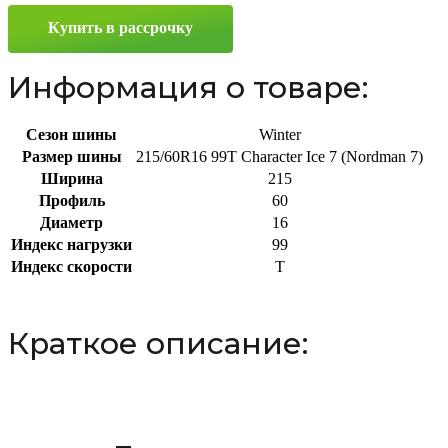
(Nordman
Купить в рассрочку
7)
215/60
R16
Информация о товаре:
99T
Сезон шины
Winter
Размер шины
215/60R16 99T Character Ice 7 (Nordman 7)
Ширина
215
Профиль
60
Диаметр
16
Индекс нагрузки
99
Индекс скорости
T
Краткое описание: