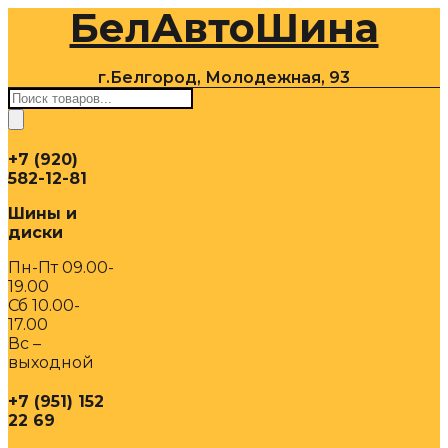
БелАвтоШина
Перейти
к
содержимому
г.Белгород, Молодежная, 93
Поиск
товаров
+7 (920)
582-12-81
Шины и
диски
Пн-Пт 09.00-
19.00
Сб 10.00-
17.00
Вс –
выходной
+7 (951) 152
22 69