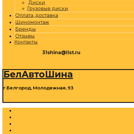
Диски
Грузовые диски
Оплата, доставка
Шиномонтаж
Бренды
Отзывы
Контакты
31shina@list.ru
0
Р
Cart
БелАвтоШина
г.Белгород, Молодежная, 93
0
Р
Cart
Шины
Грузовые шины
Диски
Грузовые диски