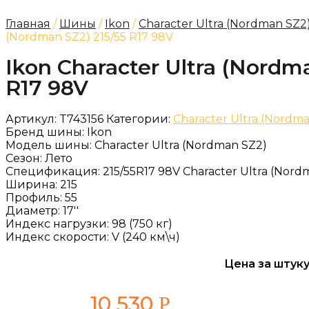
Главная
/
Шины
/
Ikon
/
Character Ultra (Nordman SZ2
(Nordman SZ2) 215/55 R17 98V
Ikon Character Ultra (Nordma
R17 98V
Артикул:
T743156
Категории:
Character Ultra (Nordm
Бренд шины:
Ikon
Модель шины:
Character Ultra (Nordman SZ2)
Сезон:
Лето
Спецификация:
215/55R17 98V Character Ultra (Nord
Ширина:
215
Профиль:
55
Диаметр:
17''
Индекс нагрузки:
98 (750 кг)
Индекс скорости:
V (240 км\ч)
Цена за штуку
10 530
Р