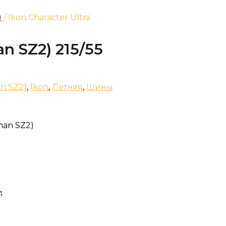
)
/ Ikon Character Ultra
n SZ2) 215/55
an SZ2)
,
Ikon
,
Летняя
,
Шины
man SZ2)
: