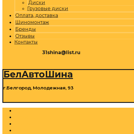
Диски
Грузовые диски
Оплата, доставка
Шиномонтаж
Бренды
Отзывы
Контакты
31shina@list.ru
0
Р
Cart
БелАвтоШина
г.Белгород, Молодежная, 93
0
Р
Cart
Шины
Грузовые шины
Диски
Грузовые диски