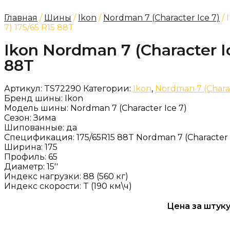
Главная
/
Шины
/
Ikon
/
Nordman 7 (Character Ice 7)
/ 
7) 175/65 R15 88T
Ikon Nordman 7 (Character Ic
88T
Артикул:
TS72290
Категории:
Ikon
,
Nordman 7 (Charac
Бренд шины:
Ikon
Модель шины:
Nordman 7 (Character Ice 7)
Сезон:
Зима
Шипованные:
да
Спецификация:
175/65R15 88T Nordman 7 (Character 
Ширина:
175
Профиль:
65
Диаметр:
15''
Индекс нагрузки:
88 (560 кг)
Индекс скорости:
T (190 км\ч)
Цена за штуку