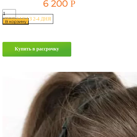
6 200
Р
Количество
товара
ПОД ЗАКАЗ 2-4 ДНЯ
В корзину
Ikon
Nordman
7
(Character
Ice
Купить в рассрочку
7)
175/65
R15
88T
Прокрутка
вверх