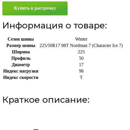
Ice
Купить в рассрочку
7)
225/50
R17
Информация о товаре:
98T
Сезон шины
Winter
Размер шины
225/50R17 98T Nordman 7 (Character Ice 7)
Ширина
225
Профиль
50
Диаметр
17
Индекс нагрузки
98
Индекс скорости
T
Краткое описание: