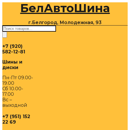
БелАвтоШина
Перейти
к
содержимому
г.Белгород, Молодежная, 93
Поиск
товаров
+7 (920)
582-12-81
Шины и
диски
Пн-Пт 09.00-
19.00
Сб 10.00-
17.00
Вс –
выходной
+7 (951) 152
22 69