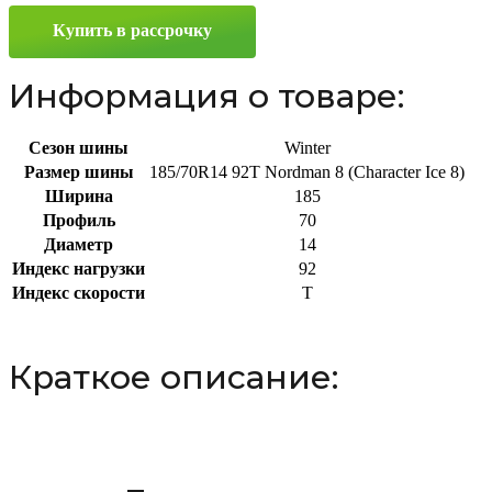
Ice
Купить в рассрочку
8)
185/70
R14
Информация о товаре:
92T
Сезон шины
Winter
Размер шины
185/70R14 92T Nordman 8 (Character Ice 8)
Ширина
185
Профиль
70
Диаметр
14
Индекс нагрузки
92
Индекс скорости
T
Краткое описание: