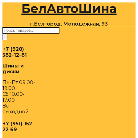
БелАвтоШина
Перейти
к
содержимому
г.Белгород, Молодежная, 93
Поиск
товаров
+7 (920)
582-12-81
Шины и
диски
Пн-Пт 09.00-
19.00
Сб 10.00-
17.00
Вс –
выходной
+7 (951) 152
22 69