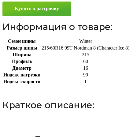
Ice
Купить в рассрочку
8)
215/60
R16
Информация о товаре:
99T
Сезон шины
Winter
Размер шины
215/60R16 99T Nordman 8 (Character Ice 8)
Ширина
215
Профиль
60
Диаметр
16
Индекс нагрузки
99
Индекс скорости
T
Краткое описание: