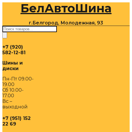
БелАвтоШина
Перейти
к
содержимому
г.Белгород, Молодежная, 93
Поиск
товаров
+7 (920)
582-12-81
Шины и
диски
Пн-Пт 09.00-
19.00
Сб 10.00-
17.00
Вс –
выходной
+7 (951) 152
22 69