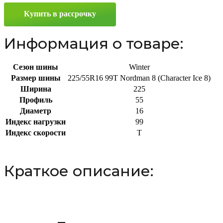
Ice
Купить в рассрочку
8)
225/55
R16
Информация о товаре:
99T
Сезон шины
Winter
Размер шины
225/55R16 99T Nordman 8 (Character Ice 8)
Ширина
225
Профиль
55
Диаметр
16
Индекс нагрузки
99
Индекс скорости
T
Краткое описание: