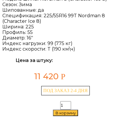
Сезон:
Зима
Шипованные:
да
Спецификация:
225/55R16 99T Nordman 8
(Character Ice 8)
Ширина:
225
Профиль:
55
Диаметр:
16''
Индекс нагрузки:
99 (775 кг)
Индекс скорости:
T (190 км\ч)
Цена за штуку:
11 420
Р
ПОД ЗАКАЗ 2-4 ДНЯ
Количество
товара
В корзину
Ikon
Nordman
8
(Character