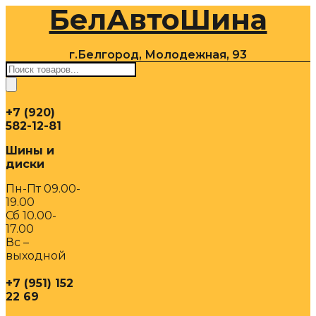
БелАвтоШина
Перейти
к
содержимому
г.Белгород, Молодежная, 93
Поиск
товаров
+7 (920)
582-12-81
Шины и
диски
Пн-Пт 09.00-
19.00
Сб 10.00-
17.00
Вс –
выходной
+7 (951) 152
22 69