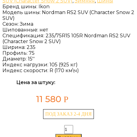
SUV (Character Snow 2 SUV)
,
Зимняя
,
Шины
Бренд шины:
Ikon
Модель шины:
Nordman RS2 SUV (Character Snow 2
SUV)
Сезон:
Зима
Шипованные:
нет
Спецификация:
235/75R15 105R Nordman RS2 SUV
(Character Snow 2 SUV)
Ширина:
235
Профиль:
75
Диаметр:
15''
Индекс нагрузки:
105 (925 кг)
Индекс скорости:
R (170 км\ч)
Цена за штуку:
11 580
Р
ПОД ЗАКАЗ 2-4 ДНЯ
Количество
товара