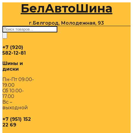
БелАвтоШина
Перейти
к
содержимому
г.Белгород, Молодежная, 93
Поиск
товаров
+7 (920)
582-12-81
Шины и
диски
Пн-Пт 09.00-
19.00
Сб 10.00-
17.00
Вс –
выходной
+7 (951) 152
22 69