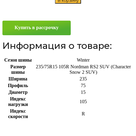
В корзину
Ikon
Nordman
RS2
SUV
(Character
Купить в рассрочку
Snow
2
SUV)
Информация о товаре:
235/75
R15
105R
Сезон шины
Winter
Размер
235/75R15 105R Nordman RS2 SUV (Character
шины
Snow 2 SUV)
Ширина
235
Профиль
75
Диаметр
15
Индекс
105
нагрузки
Индекс
R
скорости