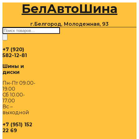
БелАвтоШина
Перейти
к
содержимому
г.Белгород, Молодежная, 93
Поиск
товаров
+7 (920)
582-12-81
Шины и
диски
Пн-Пт 09.00-
19.00
Сб 10.00-
17.00
Вс –
выходной
+7 (951) 152
22 69