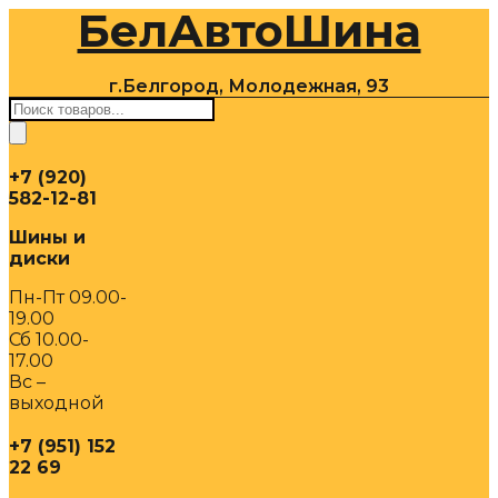
БелАвтоШина
Перейти
к
содержимому
г.Белгород, Молодежная, 93
Поиск
товаров
+7 (920)
582-12-81
Шины и
диски
Пн-Пт 09.00-
19.00
Сб 10.00-
17.00
Вс –
выходной
+7 (951) 152
22 69