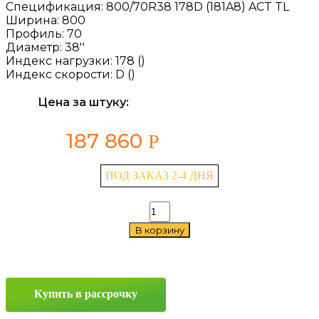
Спецификация:
800/70R38 178D (181A8) ACT TL
Ширина:
800
Профиль:
70
Диаметр:
38''
Индекс нагрузки:
178 ()
Индекс скорости:
D ()
Цена за штуку:
187 860
Р
ПОД ЗАКАЗ 2-4 ДНЯ
Количество
товара
В корзину
Kama
ACT
800/70
R38
178D
Купить в рассрочку