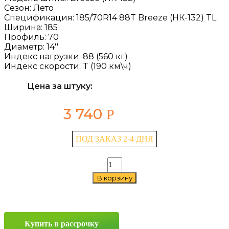
Сезон:
Лето
Спецификация:
185/70R14 88T Breeze (НК-132) TL
Ширина:
185
Профиль:
70
Диаметр:
14''
Индекс нагрузки:
88 (560 кг)
Индекс скорости:
T (190 км\ч)
Цена за штуку:
3 740
Р
ПОД ЗАКАЗ 2-4 ДНЯ
Количество
товара
В корзину
Kama
Breeze
(НК-132)
185/70
R14
Купить в рассрочку
88T