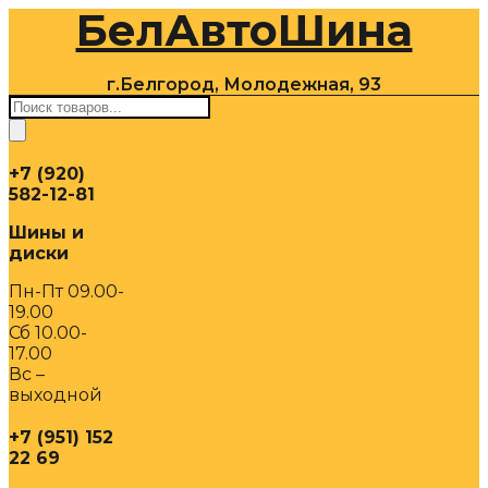
БелАвтоШина
Перейти
к
содержимому
г.Белгород, Молодежная, 93
Поиск
товаров
+7 (920)
582-12-81
Шины и
диски
Пн-Пт 09.00-
19.00
Сб 10.00-
17.00
Вс –
выходной
+7 (951) 152
22 69