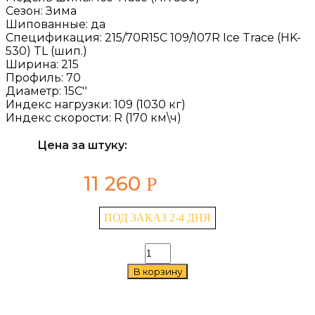
Сезон:
Зима
Шипованные:
да
Спецификация:
215/70R15C 109/107R Ice Trace (HK-
530) TL (шип.)
Ширина:
215
Профиль:
70
Диаметр:
15C''
Индекс нагрузки:
109 (1030 кг)
Индекс скорости:
R (170 км\ч)
Цена за штуку:
11 260
Р
ПОД ЗАКАЗ 2-4 ДНЯ
Количество
товара
В корзину
Kama
Ice
Trace
(HK-