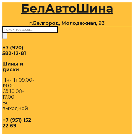
БелАвтоШина
Перейти
к
содержимому
г.Белгород, Молодежная, 93
Поиск
товаров
+7 (920)
582-12-81
Шины и
диски
Пн-Пт 09.00-
19.00
Сб 10.00-
17.00
Вс –
выходной
+7 (951) 152
22 69