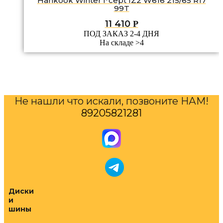
Hankook Winter i*cept IZ2 W616 215/65 R17
99T
11 410
Р
ПОД ЗАКАЗ 2-4 ДНЯ
На складе >4
Не нашли что искали, позвоните НАМ!
89205821281
Диски
и
шины