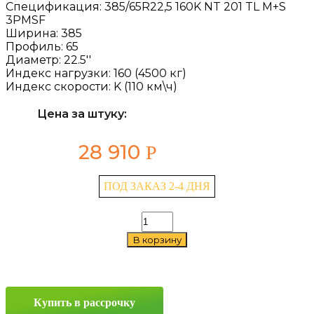
Спецификация:
385/65R22,5 160K NT 201 TL M+S
3PMSF
Ширина:
385
Профиль:
65
Диаметр:
22.5''
Индекс нагрузки:
160 (4500 кг)
Индекс скорости:
K (110 км\ч)
Цена за штуку:
28 910
Р
ПОД ЗАКАЗ 2-4 ДНЯ
Количество
товара
В корзину
Kama
NT
201
385/65
R22.5
Купить в рассрочку
160K