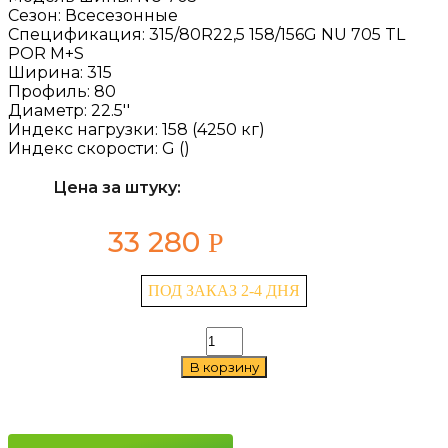
Сезон:
Всесезонные
Спецификация:
315/80R22,5 158/156G NU 705 TL
POR M+S
Ширина:
315
Профиль:
80
Диаметр:
22.5''
Индекс нагрузки:
158 (4250 кг)
Индекс скорости:
G ()
Цена за штуку:
33 280
Р
ПОД ЗАКАЗ 2-4 ДНЯ
Количество
товара
В корзину
Kama
NU
705
315/80
R22.5