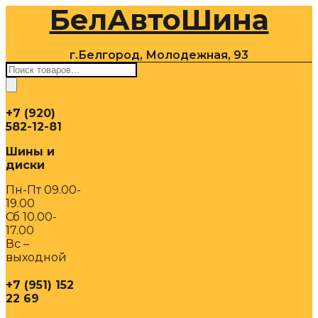
БелАвтоШина
Перейти
к
содержимому
г.Белгород, Молодежная, 93
Поиск
товаров
+7 (920)
582-12-81
Шины и
диски
Пн-Пт 09.00-
19.00
Сб 10.00-
17.00
Вс –
выходной
+7 (951) 152
22 69