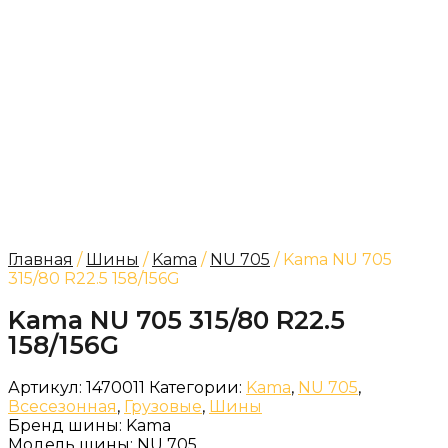
Главная
/
Шины
/
Kama
/
NU 705
/ Kama NU 705
315/80 R22.5 158/156G
Kama NU 705 315/80 R22.5
158/156G
Артикул:
1470011
Категории:
Kama
,
NU 705
,
Всесезонная
,
Грузовые
,
Шины
Бренд шины:
Kama
Модель шины:
NU 705