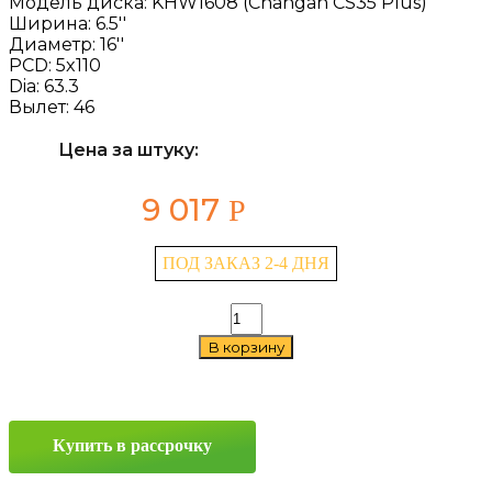
Модель диска:
KHW1608 (Changan CS35 Plus)
Ширина:
6.5''
Диаметр:
16''
PCD:
5x110
Dia:
63.3
Вылет:
46
Цена за штуку:
9 017
Р
ПОД ЗАКАЗ 2-4 ДНЯ
Количество
товара
В корзину
Khomen
Wheels
KHW1608
(Changan
CS35
Купить в рассрочку
Plus)
6.5x16
5x110