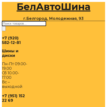
БелАвтоШина
Перейти
к
содержимому
г.Белгород, Молодежная, 93
Поиск
товаров
+7 (920)
582-12-81
Шины и
диски
Пн-Пт 09.00-
19.00
Сб 10.00-
17.00
Вс –
выходной
+7 (951) 152
22 69