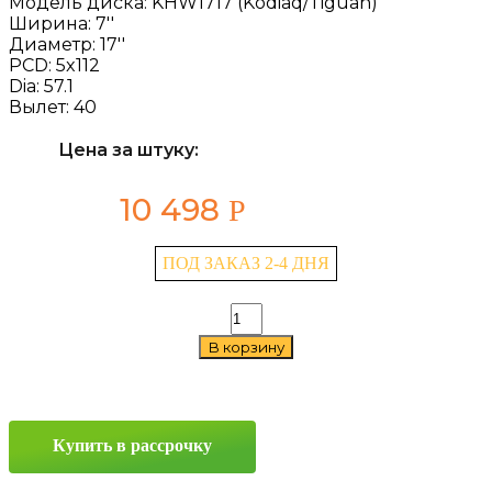
Модель диска:
KHW1717 (Kodiaq/Tiguan)
Ширина:
7''
Диаметр:
17''
PCD:
5x112
Dia:
57.1
Вылет:
40
Цена за штуку:
10 498
Р
ПОД ЗАКАЗ 2-4 ДНЯ
Количество
товара
В корзину
Khomen
Wheels
KHW1717
(Kodiaq/Tiguan)
7x17
Купить в рассрочку
5x112
ET40
D57.1