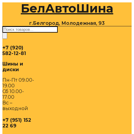
БелАвтоШина
Перейти
к
содержимому
г.Белгород, Молодежная, 93
Поиск
товаров
+7 (920)
582-12-81
Шины и
диски
Пн-Пт 09.00-
19.00
Сб 10.00-
17.00
Вс –
выходной
+7 (951) 152
22 69