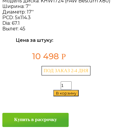
Модель диска:
KHW1724 (FAW Besturn X80)
Ширина:
7''
Диаметр:
17''
PCD:
5x114.3
Dia:
67.1
Вылет:
45
Цена за штуку:
10 498
Р
ПОД ЗАКАЗ 2-4 ДНЯ
Количество
товара
В корзину
Khomen
Wheels
KHW1724
(FAW
Besturn
Купить в рассрочку
X80)
7x17
5x114.3