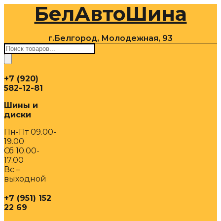
БелАвтоШина
Перейти
к
содержимому
г.Белгород, Молодежная, 93
Поиск
товаров
+7 (920)
582-12-81
Шины и
диски
Пн-Пт 09.00-
19.00
Сб 10.00-
17.00
Вс –
выходной
+7 (951) 152
22 69