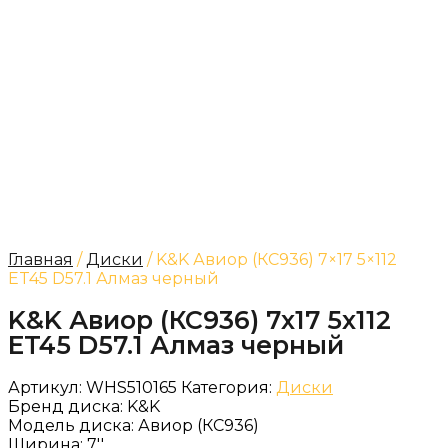
Главная
/
Диски
/ K&K Авиор (КС936) 7×17 5×112
ET45 D57.1 Алмаз черный
K&K Авиор (КС936) 7x17 5x112
ET45 D57.1 Алмаз черный
Артикул:
WHS510165
Категория:
Диски
Бренд диска:
K&K
Модель диска:
Авиор (КС936)
Ширина:
7''