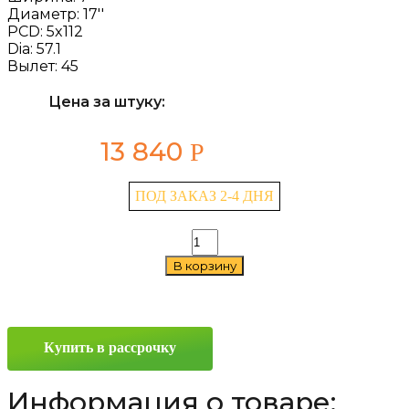
Диаметр:
17''
PCD:
5x112
Dia:
57.1
Вылет:
45
Цена за штуку:
13 840
Р
ПОД ЗАКАЗ 2-4 ДНЯ
Количество
товара
В корзину
K&K
Авиор
(КС936)
7x17
5x112
Купить в рассрочку
ET45
D57.1
Алмаз
Информация о товаре:
черный