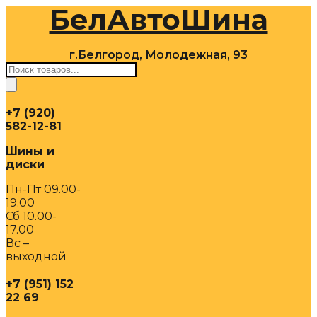
БелАвтоШина
Перейти
к
содержимому
г.Белгород, Молодежная, 93
Поиск
товаров
+7 (920)
582-12-81
Шины и
диски
Пн-Пт 09.00-
19.00
Сб 10.00-
17.00
Вс –
выходной
+7 (951) 152
22 69