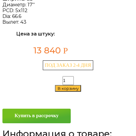
Диаметр:
17''
PCD:
5x112
Dia:
66.6
Вылет:
43
Цена за штуку:
13 840
Р
ПОД ЗАКАЗ 2-4 ДНЯ
Количество
товара
В корзину
K&K
Морейн
(КС1046)
6.5x17
5x112
Купить в рассрочку
ET43
D66.6
Алмаз
Информация о товаре:
черный