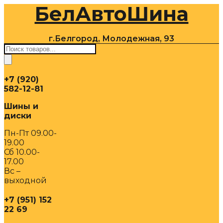
БелАвтоШина
Перейти
к
содержимому
г.Белгород, Молодежная, 93
Поиск
товаров
+7 (920)
582-12-81
Шины и
диски
Пн-Пт 09.00-
19.00
Сб 10.00-
17.00
Вс –
выходной
+7 (951) 152
22 69