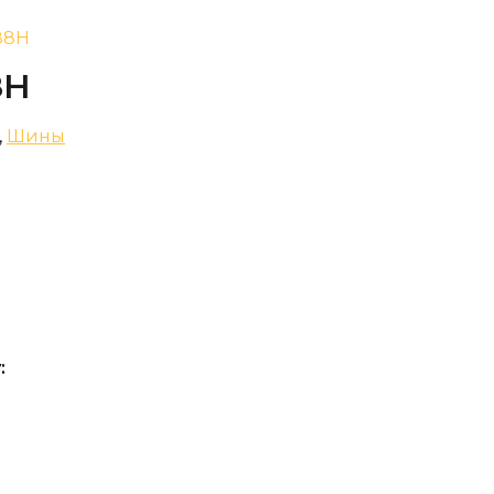
 88H
8H
,
Шины
: