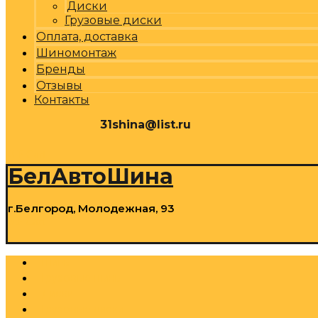
Диски
Грузовые диски
Оплата, доставка
Шиномонтаж
Бренды
Отзывы
Контакты
31shina@list.ru
0
Р
Cart
БелАвтоШина
г.Белгород, Молодежная, 93
0
Р
Cart
Шины
Грузовые шины
Диски
Грузовые диски