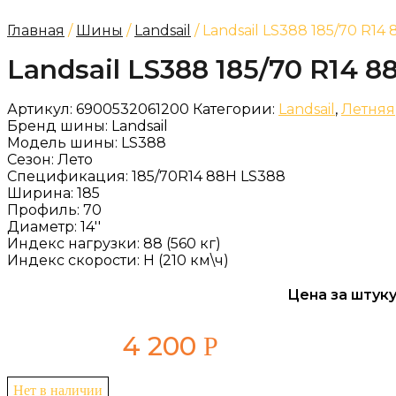
Главная
/
Шины
/
Landsail
/ Landsail LS388 185/70 R14
Landsail LS388 185/70 R14 8
Артикул:
6900532061200
Категории:
Landsail
,
Летняя
Бренд шины:
Landsail
Модель шины:
LS388
Сезон:
Лето
Спецификация:
185/70R14 88H LS388
Ширина:
185
Профиль:
70
Диаметр:
14''
Индекс нагрузки:
88 (560 кг)
Индекс скорости:
H (210 км\ч)
Цена за штуку
4 200
Р
Нет в наличии