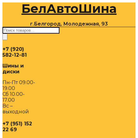
БелАвтоШина
Перейти
к
содержимому
г.Белгород, Молодежная, 93
Поиск
товаров
+7 (920)
582-12-81
Шины и
диски
Пн-Пт 09.00-
19.00
Сб 10.00-
17.00
Вс –
выходной
+7 (951) 152
22 69