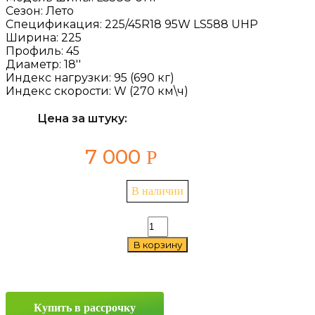
Сезон:
Лето
Спецификация:
225/45R18 95W LS588 UHP
Ширина:
225
Профиль:
45
Диаметр:
18''
Индекс нагрузки:
95 (690 кг)
Индекс скорости:
W (270 км\ч)
Цена за штуку:
7 000
Р
В наличии
Количество
товара
В корзину
Landsail
LS588
UHP
225/45
R18
Купить в рассрочку
95W