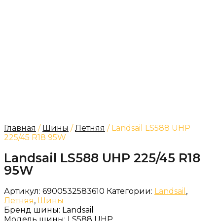
Главная
/
Шины
/
Летняя
/ Landsail LS588 UHP
225/45 R18 95W
Landsail LS588 UHP 225/45 R18
95W
Артикул:
6900532583610
Категории:
Landsail
,
Летняя
,
Шины
Бренд шины:
Landsail
Модель шины:
LS588 UHP