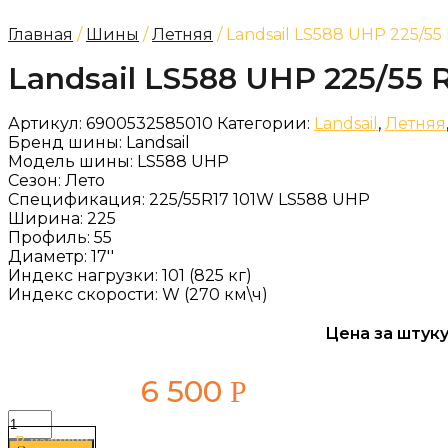
Главная
/
Шины
/
Летняя
/ Landsail LS588 UHP 225/55
Landsail LS588 UHP 225/55 
Артикул:
6900532585010
Категории:
Landsail
,
Летняя
Бренд шины:
Landsail
Модель шины:
LS588 UHP
Сезон:
Лето
Спецификация:
225/55R17 101W LS588 UHP
Ширина:
225
Профиль:
55
Диаметр:
17''
Индекс нагрузки:
101 (825 кг)
Индекс скорости:
W (270 км\ч)
Цена за штуку
6 500
Р
Количество
товара
В наличии