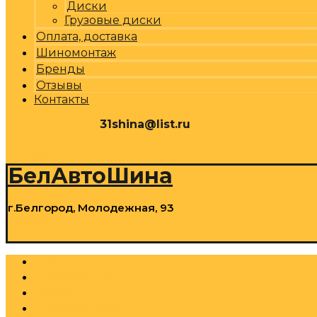
Диски
Грузовые диски
Оплата, доставка
Шиномонтаж
Бренды
Отзывы
Контакты
31shina@list.ru
0
Р
Cart
БелАвтоШина
г.Белгород, Молодежная, 93
0
Р
Cart
Шины
Грузовые шины
Диски
Грузовые диски