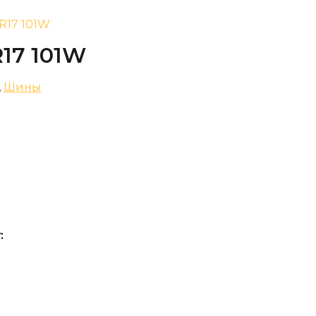
 R17 101W
R17 101W
,
Шины
: