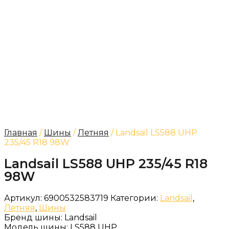
Главная
/
Шины
/
Летняя
/ Landsail LS588 UHP
235/45 R18 98W
Landsail LS588 UHP 235/45 R18
98W
Артикул:
6900532583719
Категории:
Landsail
,
Летняя
,
Шины
Бренд шины:
Landsail
Модель шины:
LS588 UHP