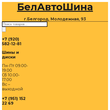
БелАвтоШина
Перейти
к
содержимому
г.Белгород, Молодежная, 93
Поиск
товаров
+7 (920)
582-12-81
Шины и
диски
Пн-Пт 09.00-
19.00
Сб 10.00-
17.00
Вс –
выходной
+7 (951) 152
22 69