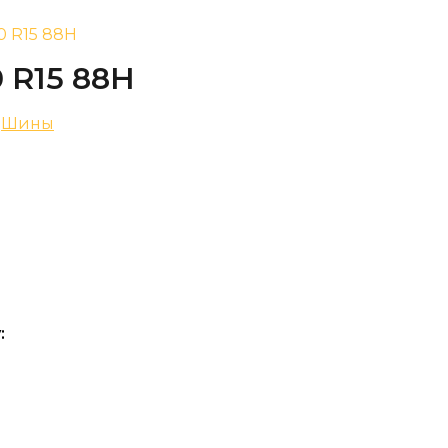
60 R15 88H
0 R15 88H
,
Шины
: