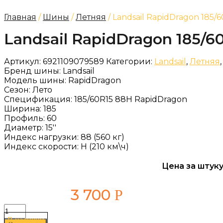
Главная
/
Шины
/
Летняя
/ Landsail RapidDragon 185/
Landsail RapidDragon 185/6
Артикул:
6921109079589
Категории:
Landsail
,
Летняя
Бренд шины:
Landsail
Модель шины:
RapidDragon
Сезон:
Лето
Спецификация:
185/60R15 88H RapidDragon
Ширина:
185
Профиль:
60
Диаметр:
15''
Индекс нагрузки:
88 (560 кг)
Индекс скорости:
H (210 км\ч)
Цена за штуку
3 700
Р
Количество
товара
В наличии