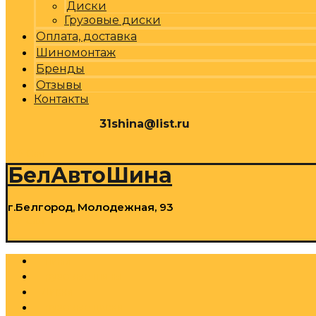
Диски
Грузовые диски
Оплата, доставка
Шиномонтаж
Бренды
Отзывы
Контакты
31shina@list.ru
0
Р
Cart
БелАвтоШина
г.Белгород, Молодежная, 93
0
Р
Cart
Шины
Грузовые шины
Диски
Грузовые диски