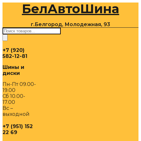
БелАвтоШина
Перейти
к
содержимому
г.Белгород, Молодежная, 93
Поиск
товаров
+7 (920)
582-12-81
Шины и
диски
Пн-Пт 09.00-
19.00
Сб 10.00-
17.00
Вс –
выходной
+7 (951) 152
22 69