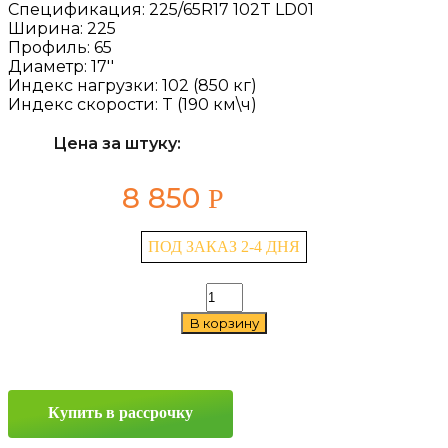
Спецификация:
225/65R17 102T LD01
Ширина:
225
Профиль:
65
Диаметр:
17''
Индекс нагрузки:
102 (850 кг)
Индекс скорости:
T (190 км\ч)
Цена за штуку:
8 850
Р
ПОД ЗАКАЗ 2-4 ДНЯ
Количество
товара
В корзину
Laufenn
LD01
225/65
R17
102T
Купить в рассрочку