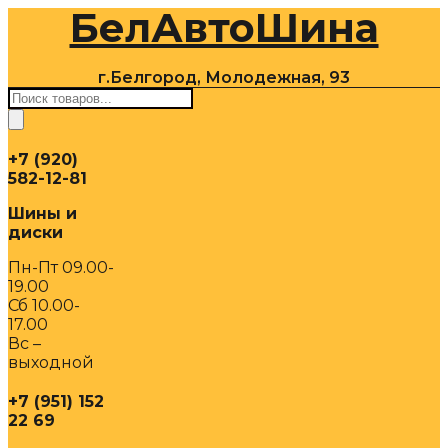
БелАвтоШина
Перейти
к
содержимому
г.Белгород, Молодежная, 93
Поиск
товаров
+7 (920)
582-12-81
Шины и
диски
Пн-Пт 09.00-
19.00
Сб 10.00-
17.00
Вс –
выходной
+7 (951) 152
22 69