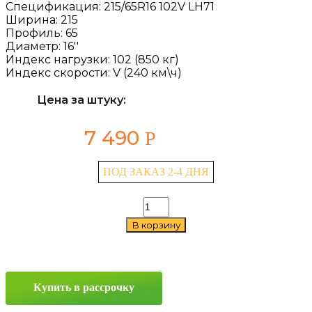
Спецификация:
215/65R16 102V LH71
Ширина:
215
Профиль:
65
Диаметр:
16''
Индекс нагрузки:
102 (850 кг)
Индекс скорости:
V (240 км\ч)
Цена за штуку:
7 490
Р
ПОД ЗАКАЗ 2-4 ДНЯ
Количество
товара
В корзину
Laufenn
LH71
215/65
R16
102V
Купить в рассрочку