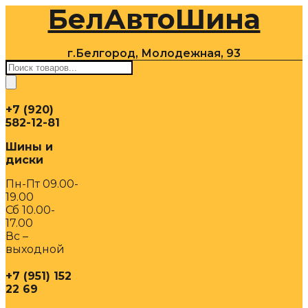
БелАвтоШина
Перейти
к
содержимому
г.Белгород, Молодежная, 93
Поиск
товаров
+7 (920)
582-12-81
Шины и
диски
Пн-Пт 09.00-
19.00
Сб 10.00-
17.00
Вс –
выходной
+7 (951) 152
22 69