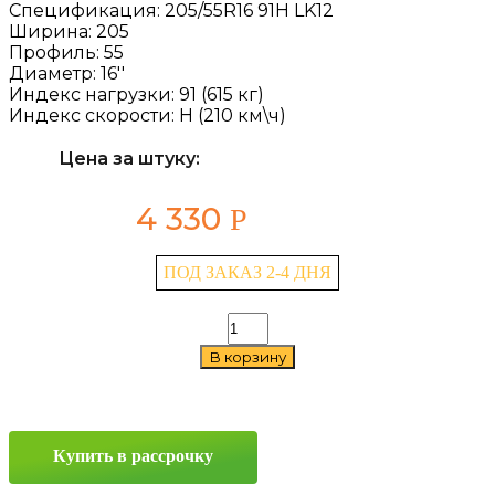
Спецификация:
205/55R16 91H LK12
Ширина:
205
Профиль:
55
Диаметр:
16''
Индекс нагрузки:
91 (615 кг)
Индекс скорости:
H (210 км\ч)
Цена за штуку:
4 330
Р
ПОД ЗАКАЗ 2-4 ДНЯ
Количество
товара
В корзину
Laufenn
LK12
205/55
R16
91H
Купить в рассрочку