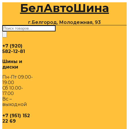
БелАвтоШина
Перейти
к
содержимому
г.Белгород, Молодежная, 93
Поиск
товаров
+7 (920)
582-12-81
Шины и
диски
Пн-Пт 09.00-
19.00
Сб 10.00-
17.00
Вс –
выходной
+7 (951) 152
22 69