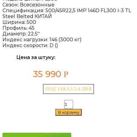
Сезон:
Всесезонные
Спецификация:
500/45R22,5 IMP 146D FL300 I-3 TL
Steel Belted КИТАЙ
Ширина:
500
Профиль:
45
Диаметр:
22.5''
Индекс нагрузки:
146 (3000 кг)
Индекс скорости:
D ()
Цена за штуку:
35 990
Р
ПОД ЗАКАЗ 2-4 ДНЯ
Количество
товара
В корзину
LingLong
FL300
500/45
R22.5
146D