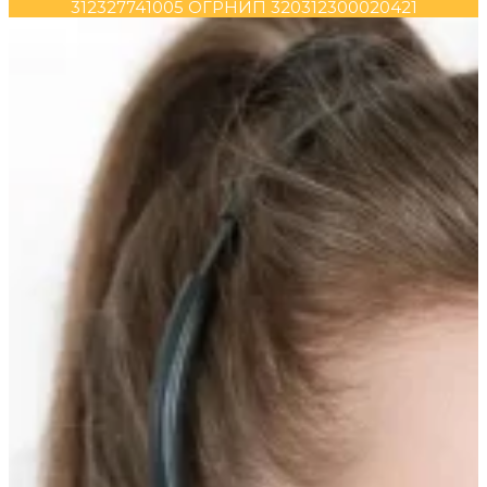
312327741005 ОГРНИП 320312300020421
Прокрутка
вверх