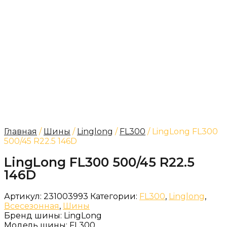
Главная
/
Шины
/
Linglong
/
FL300
/ LingLong FL300
500/45 R22.5 146D
LingLong FL300 500/45 R22.5
146D
Артикул:
231003993
Категории:
FL300
,
Linglong
,
Всесезонная
,
Шины
Бренд шины:
LingLong
Модель шины:
FL300