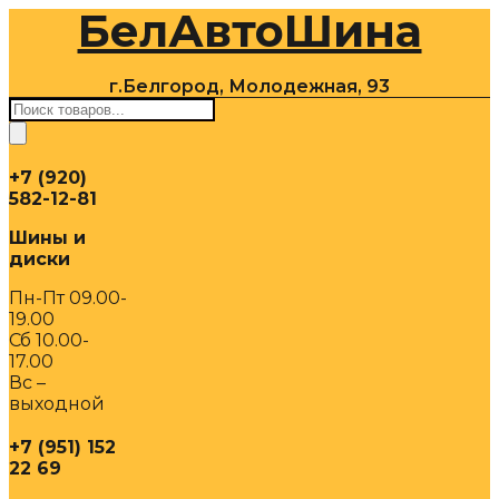
БелАвтоШина
Перейти
к
содержимому
г.Белгород, Молодежная, 93
Поиск
товаров
+7 (920)
582-12-81
Шины и
диски
Пн-Пт 09.00-
19.00
Сб 10.00-
17.00
Вс –
выходной
+7 (951) 152
22 69