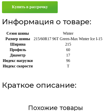
Ice
Купить в рассрочку
I-
15
215/60
Информация о товаре:
R17
96T
Сезон шины
Winter
Размер шины
215/60R17 96T Green-Max Winter Ice I-15
Ширина
215
Профиль
60
Диаметр
17
Индекс нагрузки
96
Индекс скорости
T
Краткое описание:
Похожие товары