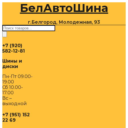
БелАвтоШина
Перейти
к
содержимому
г.Белгород, Молодежная, 93
Поиск
товаров
+7 (920)
582-12-81
Шины и
диски
Пн-Пт 09.00-
19.00
Сб 10.00-
17.00
Вс –
выходной
+7 (951) 152
22 69