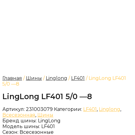
Главная
/
Шины
/
Linglong
/
LF401
/ LingLong LF401
5/0 —8
LingLong LF401 5/0 —8
Артикул:
231003079
Категории:
LF401
,
Linglong
,
Всесезонная
,
Шины
Бренд шины:
LingLong
Модель шины:
LF401
Сезон:
Всесезонные