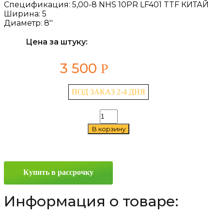
Спецификация:
5,00-8 NHS 10PR LF401 TTF КИТАЙ
Ширина:
5
Диаметр:
8''
Цена за штуку:
3 500
Р
ПОД ЗАКАЗ 2-4 ДНЯ
Количество
товара
В корзину
LingLong
LF401
5/0
—
8
Купить в рассрочку
Информация о товаре: