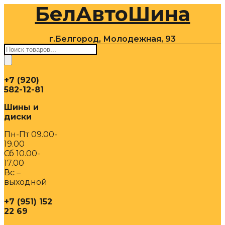
БелАвтоШина
Перейти
к
содержимому
г.Белгород, Молодежная, 93
Поиск
товаров
+7 (920)
582-12-81
Шины и
диски
Пн-Пт 09.00-
19.00
Сб 10.00-
17.00
Вс –
выходной
+7 (951) 152
22 69