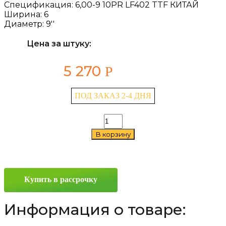
Спецификация:
6,00-9 10PR LF402 TTF КИТАЙ
Ширина:
6
Диаметр:
9''
Цена за штуку:
5 270
Р
ПОД ЗАКАЗ 2-4 ДНЯ
Количество
товара
В корзину
LingLong
LF402
6/0
—
9
Купить в рассрочку
Информация о товаре: