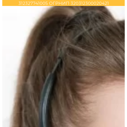
312327741005 ОГРНИП 320312300020421
Прокрутка
вверх