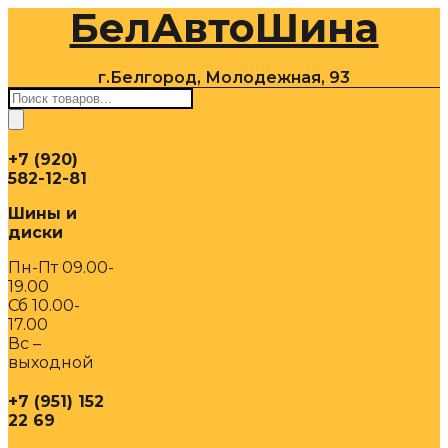
БелАвтоШина
Перейти
к
содержимому
г.Белгород, Молодежная, 93
Поиск
товаров
+7 (920)
582-12-81
Шины и
диски
Пн-Пт 09.00-
19.00
Сб 10.00-
17.00
Вс –
выходной
+7 (951) 152
22 69