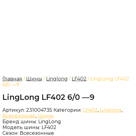
Главная
/
Шины
/
Linglong
/
LF402
/ LingLong LF402
6/0 —9
LingLong LF402 6/0 —9
Артикул:
231004735
Категории:
LF402
,
Linglong
,
Всесезонная
,
Шины
Бренд шины:
LingLong
Модель шины:
LF402
Сезон:
Всесезонные